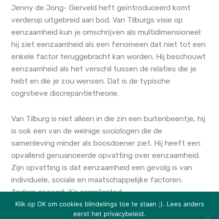
Jenny de Jong- Gierveld heft geïntroduceerd komt
verderop uitgebreid aan bod. Van Tilburgs visie op
eenzaamheid kun je omschrijven als multidimensioneel:
hij ziet eenzaamheid als een fenomeen dat niet tot een
enkele factor teruggebracht kan worden. Hij beschouwt
eenzaamheid als het verschil tussen de relaties die je
hebt en die je zou wensen. Dat is de typische
cognitieve discrepantietheorie.
Van Tilburg is niet alleen in die zin een buitenbeentje, hij
is ook een van de weinige sociologen die de
samenleving minder als boosdoener ziet. Hij heeft een
opvallend genuanceerde opvatting over eenzaamheid.
Zijn opvatting is dat eenzaamheid een gevolg is van
individuele, sociale en maatschappelijke factoren.
Anders gezegd: it’s complicated…
Klik op OK om cookies blindelings toe te staan ;). Lees anders
eerst het privacybeleid.